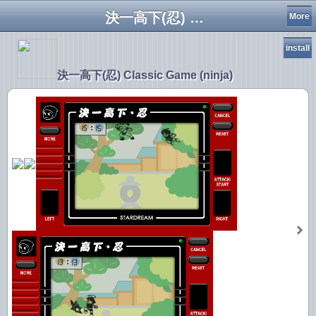
決一高下(忍) Classic Game (ninja)
More
install
決一高下(忍) Classic Game (ninja)