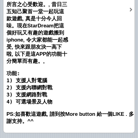
所言之心受歡迎。, 昔日三
五知己聚首一堂一起玩這
款遊戲, 真是十分今人回
味。現在StarDream把這
個好玩又有趣的遊戲搬到
iphone, 令大家都能一起感
受, 快來跟朋友決一高下
啦, 以下是這APP的功能十
分簡單而有趣。,
功能: 

1) 支援人對電腦 

2) 支援內聯網對戰 

3) 支援網路對戰 

PS:如喜歡這遊戲, 請到按More button 給一個LIKE . 多
謝支持。^^